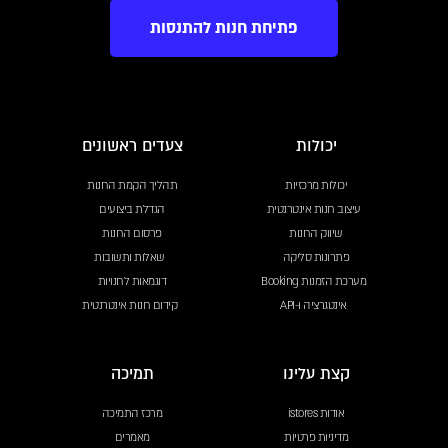
פתיחת חנות להתנסות
יכולות
צעדים ראשונים
יכולות מרכזיות
תהליך הקמת החנות
עיצוב חנות אינטרנטית
הגדלת ביצועים
שיווק החנות
פרסום החנות
פתרונות סליקה
שאלות ותשובות
מערכת הזמנות Booking
דוגמאות לחנויות
אינטגרציה ו-API
קידום חנות אינטרנטית
קצת עלינו
תמיכה
אודות istores
מרכז התמיכה
מדיניות פרטיות
מאמרים